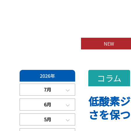
NEW
コラム
2026年
7月
低酸素ジ
6月
さを保つ
5月